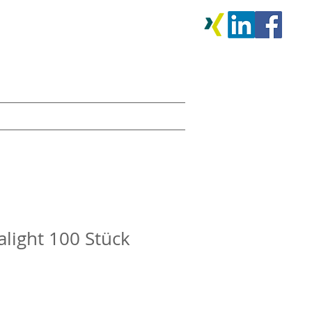
: +49 (0) 9 511 16 09 72-12
+49 (0) 9 511 16 09 72-20
: +49 1 603 66 08 81
e@st-cards.de
Services
Shop
Anfragen
alight 100 Stück