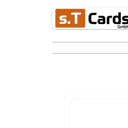
Home
s.T Cards
Karten / Ka