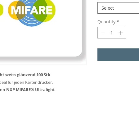
Select
Quantity
*
t weiss glänzend 100 Stk.
Ideal für jeden Kartendrucker.
ten NXP MIFARE® Ultralight
 96135 Stegaurach