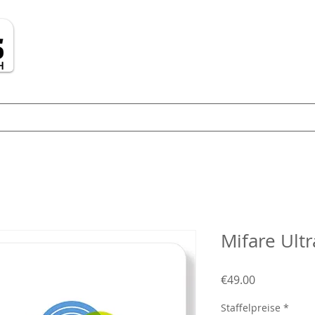
Tel: 
Fax: 
Mobil
offic
rtenmaterialien
RFID / NFC
Kartendrucker
Lösungen
Mifare Ultr
Price
€49.00
Staffelpreise
*