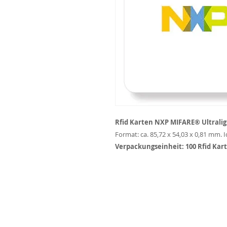
Rfid Karten NXP MIFARE® Ultraligh
Format: ca. 85,72 x 54,03 x 0,81 mm. 
Verpackungseinheit: 100 Rfid Kar
© 2024 s.T Cards GmbH
Linzenburg 13, D