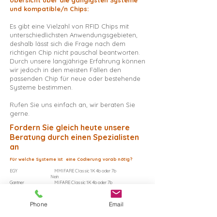
Übersicht über die gängigsten Systeme
und kompatible/n Chips:
Es gibt eine Vielzahl von RFID Chips mit
unterschiedlichsten Anwendungsgebieten,
deshalb lässt sich die Frage nach dem
richtigen Chip nicht pauschal beantworten.
Durch unsere langjährige Erfahrung können
wir jedoch in den meisten Fällen den
passenden Chip für neue oder bestehende
Systeme bestimmen.
Rufen Sie uns einfach an, wir beraten Sie
gerne.
Fordern Sie gleich heute unsere
Beratung durch einen Spezialisten
an
Für welche Systeme ist eine Codierung vorab nötig?
EGY MMIFARE Classic 1K 4b oder 7b
Nein
Gantner MIFARE Classic 1K 4b oder 7b
Ja
SALTO MIFARE Classic 1K 4b oder 7b oder MIFARE
DESFire EV1/EV2 Ja
Phone
Email
Milon MIFARE Classic 1K 4b oder 7b & Infinion 5542
Nein