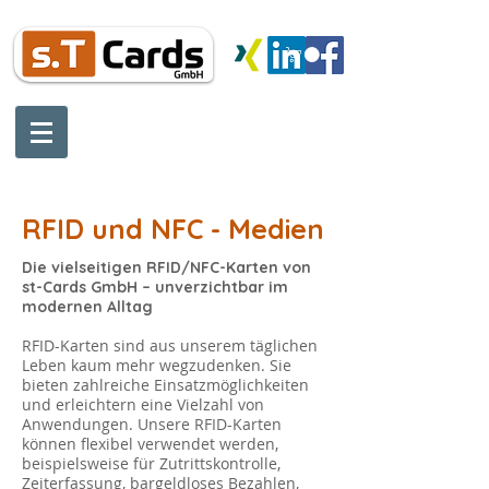
Tel: :
+49 (0) 9 511 16 09 72-12
Fax:
+49 (0) 9 511 16 09 72-20
Mobil:
+49 1 603 66 08 81
office@st-cards.de
RFID und NFC - Medien
Die vielseitigen RFID/NFC-Karten von
st-Cards GmbH – unverzichtbar im
modernen Alltag
RFID-Karten sind aus unserem täglichen
Leben kaum mehr wegzudenken. Sie
bieten zahlreiche Einsatzmöglichkeiten
und erleichtern eine Vielzahl von
Anwendungen. Unsere RFID-Karten
können flexibel verwendet werden,
beispielsweise für Zutrittskontrolle,
Zeiterfassung, bargeldloses Bezahlen,